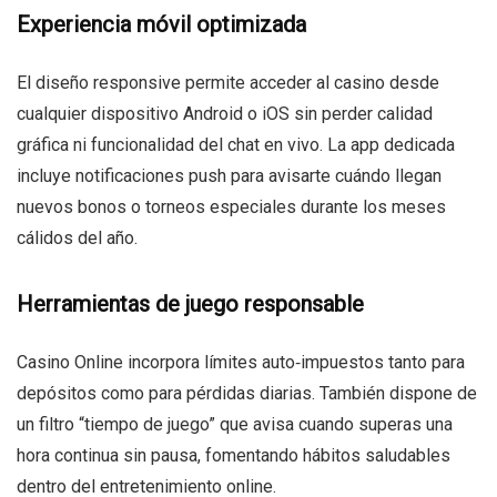
Experiencia móvil optimizada
El diseño responsive permite acceder al casino desde
cualquier dispositivo Android o iOS sin perder calidad
gráfica ni funcionalidad del chat en vivo. La app dedicada
incluye notificaciones push para avisarte cuándo llegan
nuevos bonos o torneos especiales durante los meses
cálidos del año.
Herramientas de juego responsable
Casino Online incorpora límites auto‑impuestos tanto para
depósitos como para pérdidas diarias. También dispone de
un filtro “tiempo de juego” que avisa cuando superas una
hora continua sin pausa, fomentando hábitos saludables
dentro del entretenimiento online.