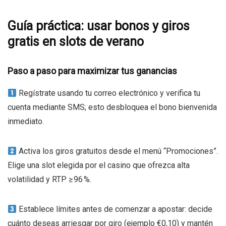
Guía práctica: usar bonos y giros
gratis en slots de verano
Paso a paso para maximizar tus ganancias
Regístrate usando tu correo electrónico y verifica tu
cuenta mediante SMS; esto desbloquea el bono bienvenida
inmediato.
Activa los giros gratuitos desde el menú “Promociones”.
Elige una slot elegida por el casino que ofrezca alta
volatilidad y RTP ≥ 96 %.
Establece límites antes de comenzar a apostar: decide
cuánto deseas arriesgar por giro (ejemplo €0,10) y mantén