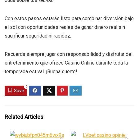
duda sobre tus
retiros
.
Con estos pasos estarás listo para combinar diversión bajo
el sol con oportunidades reales de ganar dinero real sin
sacrificar seguridad ni rapidez.
Recuerda siempre jugar con responsabilidad y disfrutar del
entretenimiento que ofrece Casino Online durante toda la
temporada estival. ¡Buena suerte!
0
Save
Related Articles