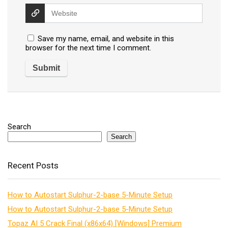
Save my name, email, and website in this
browser for the next time I comment.
Search
Search
Recent Posts
How to Autostart Sulphur-2-base 5-Minute Setup
How to Autostart Sulphur-2-base 5-Minute Setup
Topaz AI 5 Crack Final (x86x64) [Windows] Premium