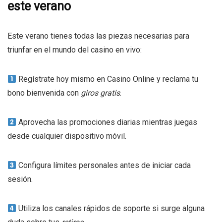
este verano
Este verano tienes todas las piezas necesarias para
triunfar en el mundo del casino en vivo:
Regístrate hoy mismo en Casino Online y reclama tu
bono bienvenida con
giros gratis
.
Aprovecha las promociones diarias mientras juegas
desde cualquier dispositivo móvil.
Configura límites personales antes de iniciar cada
sesión.
Utiliza los canales rápidos de soporte si surge alguna