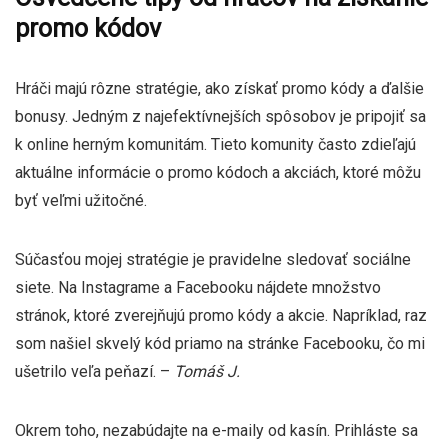
promo kódov
Hráči majú rôzne stratégie, ako získať promo kódy a ďalšie
bonusy. Jedným z najefektívnejších spôsobov je pripojiť sa
k online herným komunitám. Tieto komunity často zdieľajú
aktuálne informácie o promo kódoch a akciách, ktoré môžu
byť veľmi užitočné.
Súčasťou mojej stratégie je pravidelne sledovať sociálne
siete. Na Instagrame a Facebooku nájdete množstvo
stránok, ktoré zverejňujú promo kódy a akcie. Napríklad, raz
som našiel skvelý kód priamo na stránke Facebooku, čo mi
ušetrilo veľa peňazí. –
Tomáš J.
Okrem toho, nezabúdajte na e-maily od kasín. Prihláste sa