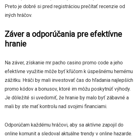
Preto je dobré si pred registráciou prečítať recenzie od
iných hráčov.
Záver a odporúčania pre efektívne
hranie
Na záver, získanie mr pacho casino promo code a jeho
efektívne využitie môže byť kľúčom k úspešnému hernému
zážitku. Hráči by mali investovať čas do hľadania najlepších
promo kódov a bonusov, ktoré im môžu poskytnúť výhody.
Je dôležité si uvedomiť, že hranie by malo byť zábavné a
mali by ste mať kontrolu nad svojimi financiami.
Odporúčam každému hráčovi, aby sa aktívne zapojil do
online komunit a sledoval aktuálne trendy v online hazarde.