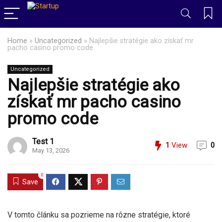
Home
»
Uncategorized
»
Najlepšie stratégie ako získať mr
pacho casino promo code
Uncategorized
Najlepšie stratégie ako
získať mr pacho casino
promo code
Test 1
1
View
0
May 13, 2026
0
Save
V tomto článku sa pozrieme na rôzne stratégie, ktoré