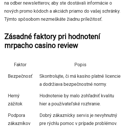
na odber newsletterov, aby ste dostávali informácie o
nových promo kódoch a akciách priamo do vašej schránky.
Týmto spôsobom nezmeškáte žiadnu príležitosť.
Zásadné faktory pri hodnotení
mrpacho casino review
Faktor
Popis
Bezpečnosť
Skontrolujte, či má kasíno platné licencie
a dodržiava bezpečnostné normy.
Herný
Hodnotenie by malo zohľadniť kvalitu
zážitok
hier a používateľské rozhranie.
Podpora
Dobrý zákaznícky servis je nevyhnutný
zákazníkov
pre rýchlu pomoc v prípade problémov.