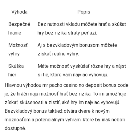
Výhoda
Popis
Bezpečné
Bez nutnosti vkladu môžete hrať a skúšať
hranie
hry bez rizika straty peňazí.
Možnosť
Aj s bezvkladovým bonusom môžete
výhry
získať reálne výhry.
Skúška
Máte možnosť vyskúšať rôzne hry a nájsť
hier
si tie, ktoré vám najviac vyhovujú.
Hlavnou výhodou mr pacho casino no deposit bonus code
je, že hráči majú možnosť hrať bez rizika. To im umožňuje
získať skúsenosti a zistiť, aké hry im najviac vyhovujú.
Bezvkladový bonus taktiež otvára dvere k novým
možnosťom a potenciálnym výhram, ktoré by inak neboli
dostupné.