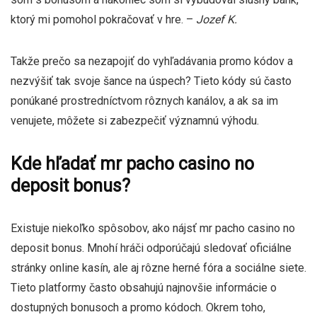
ktorý mi pomohol pokračovať v hre. –
Jozef K.
Takže prečo sa nezapojiť do vyhľadávania promo kódov a
nezvýšiť tak svoje šance na úspech? Tieto kódy sú často
ponúkané prostredníctvom rôznych kanálov, a ak sa im
venujete, môžete si zabezpečiť významnú výhodu.
Kde hľadať mr pacho casino no
deposit bonus?
Existuje niekoľko spôsobov, ako nájsť mr pacho casino no
deposit bonus. Mnohí hráči odporúčajú sledovať oficiálne
stránky online kasín, ale aj rôzne herné fóra a sociálne siete.
Tieto platformy často obsahujú najnovšie informácie o
dostupných bonusoch a promo kódoch. Okrem toho,