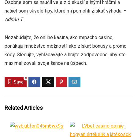
Osobne som sa naučil veľa z diskusií s inými hráčmi a
našiel som skvelé tipy, ktoré mi pomohli získať výhodu. –
Adrián T.
Nezabúdajte, že online kasína, ako mrpacho casino,
ponúkajú množstvo možností, ako získať bonusy a promo
kódy. Sledujte, vyhľadávajte a hrajte zodpovedne, aby ste
maximalizovali svoje šance na úspech.
0
Save
Related Articles