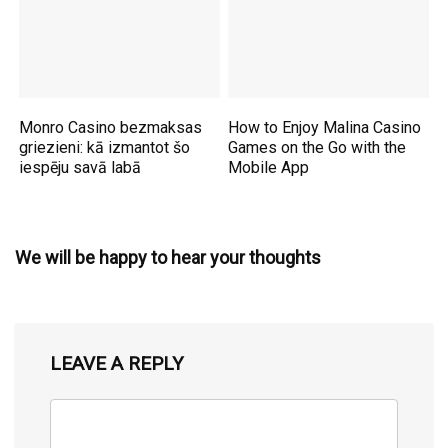
Monro Casino bezmaksas
How to Enjoy Malina Casino
griezieni: kā izmantot šo
Games on the Go with the
iespēju savā labā
Mobile App
We will be happy to hear your thoughts
LEAVE A REPLY