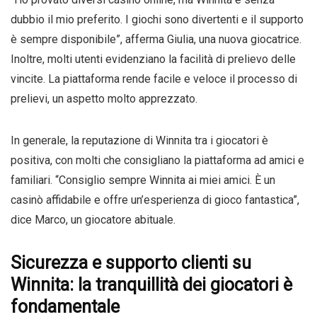
dubbio il mio preferito. I giochi sono divertenti e il supporto
è sempre disponibile”, afferma Giulia, una nuova giocatrice.
Inoltre, molti utenti evidenziano la facilità di prelievo delle
vincite. La piattaforma rende facile e veloce il processo di
prelievi, un aspetto molto apprezzato.
In generale, la reputazione di Winnita tra i giocatori è
positiva, con molti che consigliano la piattaforma ad amici e
familiari. “Consiglio sempre Winnita ai miei amici. È un
casinò affidabile e offre un’esperienza di gioco fantastica”,
dice Marco, un giocatore abituale.
Sicurezza e supporto clienti su
Winnita: la tranquillità dei giocatori è
fondamentale