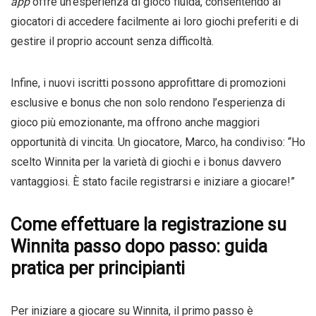
app
offre un’esperienza di gioco fluida, consentendo ai
giocatori di accedere facilmente ai loro giochi preferiti e di
gestire il proprio account senza difficoltà.
Infine, i nuovi iscritti possono approfittare di promozioni
esclusive e bonus che non solo rendono l’esperienza di
gioco più emozionante, ma offrono anche maggiori
opportunità di vincita. Un giocatore, Marco, ha condiviso: “Ho
scelto Winnita per la varietà di giochi e i bonus davvero
vantaggiosi. È stato facile registrarsi e iniziare a giocare!”
Come effettuare la registrazione su
Winnita passo dopo passo: guida
pratica per principianti
Per iniziare a giocare su Winnita, il primo passo è