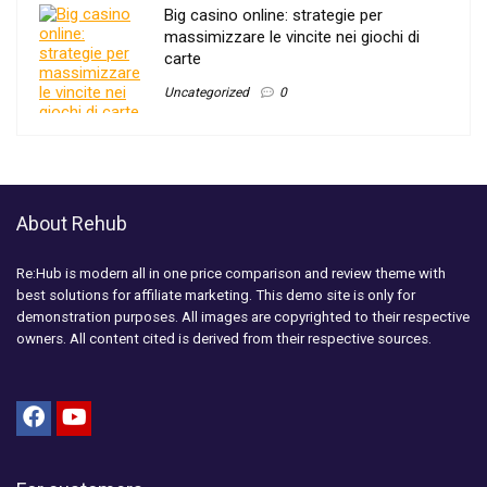
Big casino online: strategie per
massimizzare le vincite nei giochi di
carte
Uncategorized
0
About Rehub
Re:Hub is modern all in one price comparison and review theme with
best solutions for affiliate marketing. This demo site is only for
demonstration purposes. All images are copyrighted to their respective
owners. All content cited is derived from their respective sources.