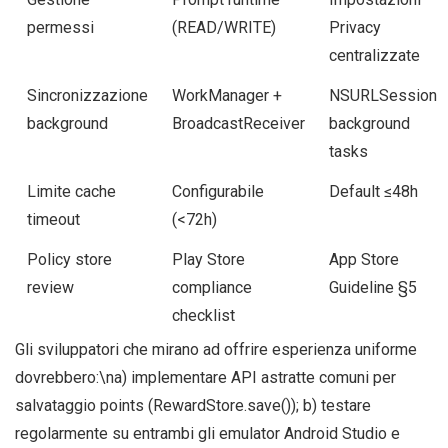
permessi
(
READ/WRITE
)
Privacy
centralizzate
Sincronizzazione
WorkManager +
NSURLSession
background
BroadcastReceiver
background
tasks
Limite cache
Configurabile
Default ≤48h
timeout
(<72h)
Policy store
Play Store
App Store
review
compliance
Guideline §5
checklist
Gli sviluppatori che mirano ad offrire esperienza uniforme
dovrebbero:\na) implementare API astratte comuni per
salvataggio points (
RewardStore.save()
); b) testare
regolarmente su entrambi gli emulator Android Studio e