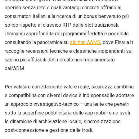
operino senza rete e quali vantaggi concreti offrano ai
consumatori italiani alla ricerca di un bonus benvenuto più
solido rispetto al classico RTP delle slot tradizionali.
Un’analisi approfondita dei programmi fedeltà è possibile
consultando la panoramica su
siti non AAMS
, dove Finaria.It
raccoglie recensioni tecniche e classifiche indipendenti sui
casinò più affidabili del mercato non regolamentato
dall’ADM.
Per valutare correttamente valore reale, sicurezza gambling
e compatibilità con diversi device è indispensabile adottare
un approccio investigativo‑tecnico – una lente che penetri
sotto la superficie pubblicitaria delle app mobili e ne sveli
le dinamiche di archiviazione locale, sincronizzazione
post‑connessione e gestione delle frodi.