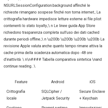
NSURLSessionConfiguration.background
affinché le
richieste rimangano sospese finché non torna internet.; La
crittografia hardware impedisce letture esterne ai file plist
contenenti lo stato loyalty.;\ n Le linee guida App Store
richiedono trasparenza completa sull’uso dei dati cached
durante periodi offline.;\ n \u200b \u200b \u200b \u200b La
revisione Apple valuta anche quanto tempo rimane attiva la
cache prima della scadenza automatica dopo ‑48 ore
d’inattività .\ n\n#### Tabella comparativa sintetica \nand
continue reading…\
Feature
Android
iOS
Crittografia
SQLCipher /
Secure Enclave
locale
Jetpack Security
+ Keychain
Gestione
Prompt runtime
Impostazioni