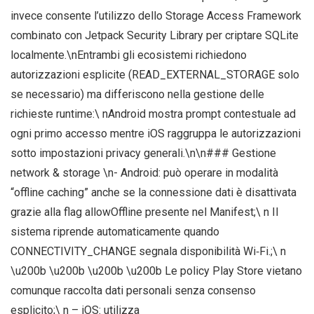
invece consente l’utilizzo dello Storage Access Framework
combinato con Jetpack Security Library per criptare SQLite
localmente.\nEntrambi gli ecosistemi richiedono
autorizzazioni esplicite (
READ_EXTERNAL_STORAGE
solo
se necessario) ma differiscono nella gestione delle
richieste runtime:\ nAndroid mostra prompt contestuale ad
ogni primo accesso mentre iOS raggruppa le autorizzazioni
sotto impostazioni privacy generali.\n\n### Gestione
network & storage \n- Android: può operare in modalità
“offline caching” anche se la connessione dati è disattivata
grazie alla flag
allowOffline
presente nel Manifest;\ n Il
sistema riprende automaticamente quando
CONNECTIVITY_CHANGE
segnala disponibilità Wi‐Fi.;\ n
\u200b \u200b \u200b \u200b Le policy Play Store vietano
comunque raccolta dati personali senza consenso
esplicito;\ n – iOS: utilizza