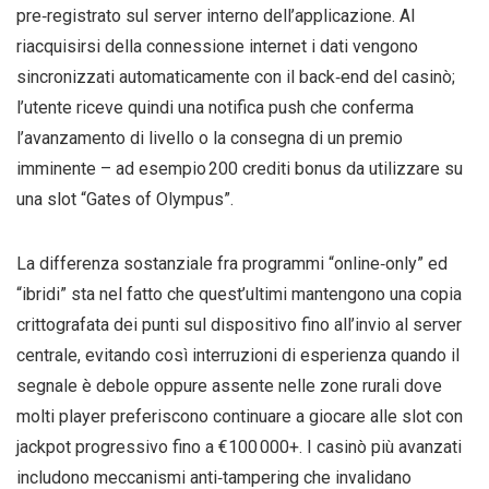
pre‑registrato sul server interno dell’applicazione. Al
riacquisirsi della connessione internet i dati vengono
sincronizzati automaticamente con il back‑end del casinò;
l’utente riceve quindi una notifica push che conferma
l’avanzamento di livello o la consegna di un premio
imminente – ad esempio 200 crediti bonus da utilizzare su
una slot “Gates of Olympus”.
La differenza sostanziale fra programmi “online‑only” ed
“ibridi” sta nel fatto che quest’ultimi mantengono una copia
crittografata dei punti sul dispositivo fino all’invio al server
centrale, evitando così interruzioni di esperienza quando il
segnale è debole oppure assente nelle zone rurali dove
molti player preferiscono continuare a giocare alle slot con
jackpot progressivo fino a €100 000+. I casinò più avanzati
includono meccanismi anti‑tampering che invalidano