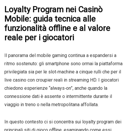
Loyalty Program nei Casinò
Mobile: guida tecnica alle
funzionalità offline e al valore
reale per i giocatori
Il panorama del mobile gaming continua a espandersi a
ritmo sostenuto: gli smartphone sono ormai la piattaforma
privilegiata sia per le slot‑machine a cinque rulli che per il
live casino con croupier reali in streaming HD. I giocatori
chiedono esperienze “always‑on”, anche quando la
connessione dati è assente o intermittente durante il
viaggio in treno o nella metropolitana affollata.
In questo contesto ci si concentra sui loyalty program dei
principali siti di gioco offline, esaminando come essi