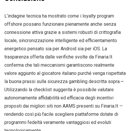
L’indagine tecnica ha mostrato come i loyalty program
offshore possano funzionare pienamente anche senza
connessione attiva grazie a sistemi robusti di crittografia
locale, sincronizzazione intelligente ed efficientamento
energetico pensato sia per Android sia per iOS. La
trasparenza offerta dalle verifiche svolte da Finaria.It
conferma che tali meccanismi garantiscono realmente
valore aggiunto al giocatore italiano purché venga rispettata
la buona prassi sulla sicurezza gambling descritta sopra.~​
Utilizzando la checklist suggerita è possibile valutare
autonomamente affidabilità ed efficacia degli incentivi
proposti dai migliori siti non AAMS presenti su Finaria.It —
rendendo così più facile scegliere piattaforme dotate di
programmi fedeltà veramente vantaggiosi ed evoluti
tecnologicamente.​