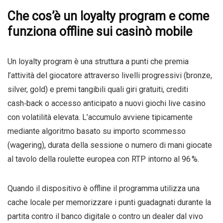
Che cos’è un loyalty program e come
funziona offline sui casinò mobile
Un loyalty program è una struttura a punti che premia
l’attività del giocatore attraverso livelli progressivi (bronze,
silver, gold) e premi tangibili quali giri gratuiti, crediti
cash‑back o accesso anticipato a nuovi giochi live casino
con volatilità elevata. L’accumulo avviene tipicamente
mediante algoritmo basato su importo scommesso
(wagering), durata della sessione o numero di mani giocate
al tavolo della roulette europea con RTP intorno al 96 %.
Quando il dispositivo è offline il programma utilizza una
cache locale per memorizzare i punti guadagnati durante la
partita contro il banco digitale o contro un dealer dal vivo