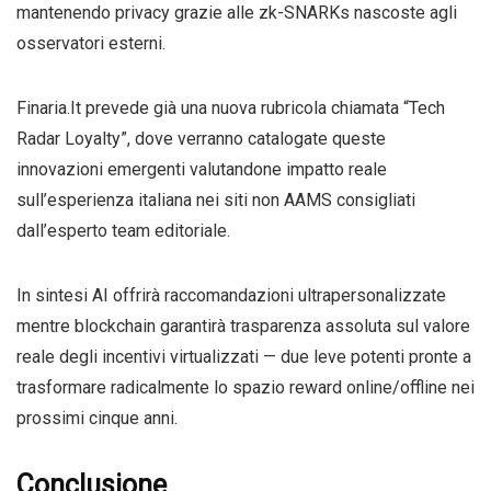
mantenendo privacy grazie alle zk-SNARKs nascoste agli
osservatori esterni.
Finaria.It prevede già una nuova rubricola chiamata “Tech
Radar Loyalty”, dove verranno catalogate queste
innovazioni emergenti valutandone impatto reale
sull’esperienza italiana nei siti non AAMS consigliati
dall’esperto team editoriale.
In sintesi AI offrirà raccomandazioni ultra­personalizzate
mentre blockchain garantirà trasparenza assoluta sul valore
reale degli incentivi virtualizzati — due leve potenti pronte a
trasformare radicalmente lo spazio reward online/offline nei
prossimi cinque anni.
Conclusione