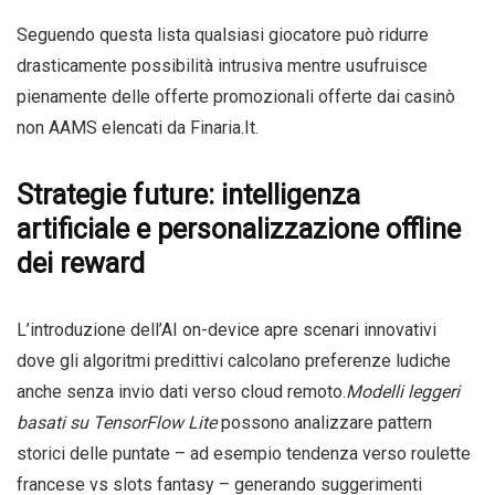
Seguendo questa lista qualsiasi giocatore può ridurre
drasticamente possibilità intrusiva mentre usufruisce
pienamente delle offerte promozionali offerte dai casinò
non AAMS elencati da Finaria.It.
Strategie future: intelligenza
artificiale e personalizzazione offline
dei reward
L’introduzione dell’AI on-device apre scenari innovativi
dove gli algoritmi predittivi calcolano preferenze ludiche
anche senza invio dati verso cloud remoto.
Modelli leggeri
basati su TensorFlow Lite
possono analizzare pattern
storici delle puntate – ad esempio tendenza verso roulette
francese vs slots fantasy – generando suggerimenti