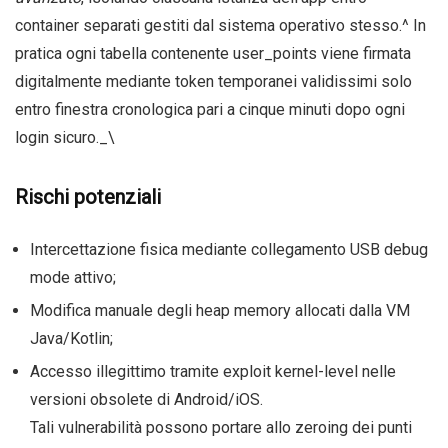
container separati gestiti dal sistema operativo stesso.^ In
pratica ogni tabella contenente
user_points
viene firmata
digitalmente mediante token temporanei validissimi solo
entro finestra cronologica pari a cinque minuti dopo ogni
login sicuro._\
Rischi potenziali
Intercettazione fisica mediante collegamento USB debug
mode attivo;
Modifica manuale degli heap memory allocati dalla VM
Java/Kotlin;
Accesso illegittimo tramite exploit kernel-level nelle
versioni obsolete di Android/iOS.
Tali vulnerabilità possono portare allo zeroing dei punti