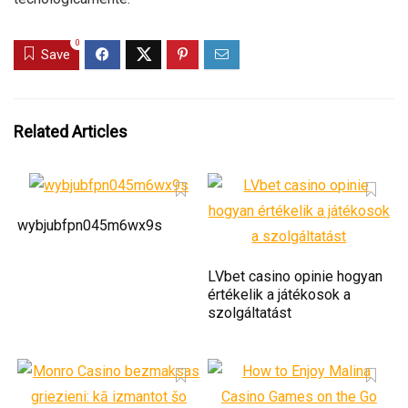
0
Save
Related Articles
wybjubfpn045m6wx9s
LVbet casino opinie hogyan
értékelik a játékosok a
szolgáltatást