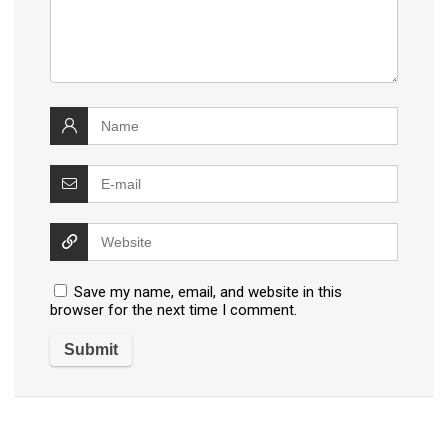
Save my name, email, and website in this
browser for the next time I comment.