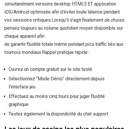
simultanément versions desktop HTML5 ET application
iOS/Android optimisée afin d’éviter toute latence pendant
vos sessions critiques.Lorsqu’il s’agit finalement
de choisir
,
pensez toujours au volume quotidien moyen disponible sur
chaque appareil afin
de garantir fluidité totale même pendant pics traffic liés aux
tournois mondiaux.Rappel pratique rapide :
Ouvrez un compte gratuit sur le site testé
Sélectionnez “Mode Démo” directement depuis
l’interface jeu
Effectuez au moins cinq tours pour juger fluidité
graphique
Testez également la disponibilité du chat support