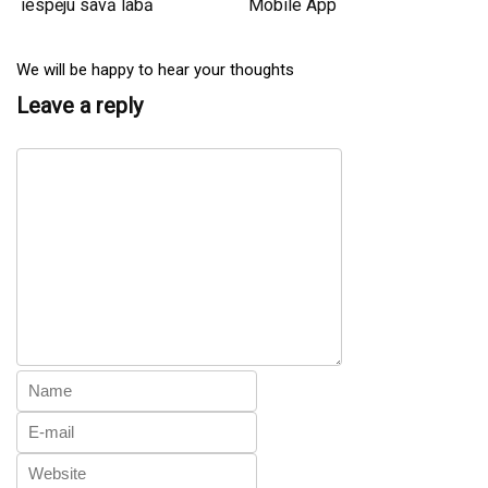
iespēju savā labā
Mobile App
We will be happy to hear your thoughts
Leave a reply