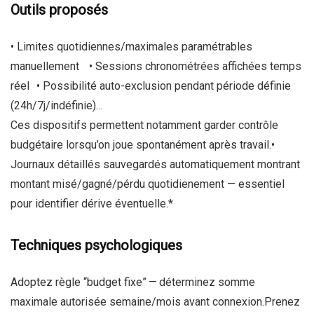
Outils proposés
• Limites quotidiennes/maximales paramétrables
manuellement • Sessions chronométrées affichées temps
réel • Possibilité auto-exclusion pendant période définie
(24h/7j/indéfinie)…
Ces dispositifs permettent notamment garder contrôle
budgétaire lorsqu’on joue spontanément après travail.•
Journaux détaillés sauvegardés automatiquement montrant
montant misé/gagné/pérdu quotidienement — essentiel
pour identifier dérive éventuelle.*
Techniques psychologiques
Adoptez règle “budget fixe” — déterminez somme
maximale autorisée semaine/mois avant connexion.Prenez