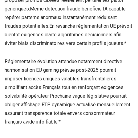
proposer promos ciblées réellement pertinentes plutôt
génériques.Même détection fraude bénéficie IA capable
repérer patterns anormaux instantanément réduisant
fraudes potentielles.En revanche réglementation UE prévoit
bientôt exigences clarté algorithmes décisionnels afin
éviter biais discriminatoires vers certain profils joueurs.*
Réglementaire évolution attendue notamment directive
harmonisation EU gaming prévue post‑2025 pourrait
imposer licences uniques valables transfrontalières
simplifiant accès Français tout en renforçant exigences
solvabilité opérateur.Prochaine vague législative pourrait
obliger affichage RTP dynamique actualisé mensuellement
assurant transparence totale envers consommateur
français avide info fiable.*