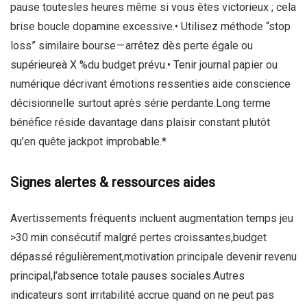
pause toutesles heures même si vous êtes victorieux ; cela
brise boucle dopamine excessive.• Utilisez méthode “stop
loss” similaire bourse — arrêtez dès perte égale ou
supérieureà X %du budget prévu.• Tenir journal papier ou
numérique décrivant émotions ressenties aide conscience
décisionnelle surtout après série perdante.Long terme
bénéfice réside davantage dans plaisir constant plutôt
qu’en quête jackpot improbable.*
Signes alertes & ressources aides
Avertissements fréquents incluent augmentation temps jeu
>30 min consécutif malgré pertes croissantes,budget
dépassé régulièrement,motivation principale devenir revenu
principal,l’absence totale pauses sociales.Autres
indicateurs sont irritabilité accrue quand on ne peut pas