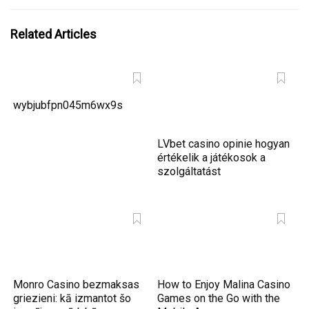
Related Articles
wybjubfpn045m6wx9s
LVbet casino opinie hogyan
értékelik a játékosok a
szolgáltatást
Monro Casino bezmaksas
How to Enjoy Malina Casino
griezieni: kā izmantot šo
Games on the Go with the