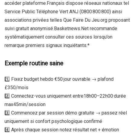
accéder plateforme.Français dispose réseaux nationaux tel
Service Public Téléphone Vert ANJ (0800 800 800) ainsi
associations privées telles Que Faire Du Jeu.org proposant
suivi gratuit anonymisé.Basketnews.Net recommande
systématiquement consulter ces sources lorsqu’on
remarque premiers signaux inquiétants.*
Exemple routine saine
1️⃣ Fixez budget hebdo €50·jour ouvrable → plafond
£350/mois
2️⃣ Connectez-vous uniquement entre18h00–22h00·durée
max45min/session
3️⃣ Commencez par session démo gratuite → passez réel
uniquement si confort psychologique confirmé
4️⃣ Après chaque session notez résultat net + émotion