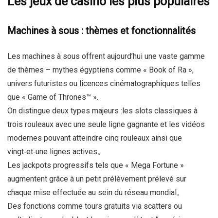
Les jeux de casino les plus populaires
Machines à sous : thèmes et fonctionnalités
Les machines à sous offrent aujourd’hui une vaste gamme
de thèmes – mythes égyptiens comme « Book of Ra »,
univers futuristes ou licences cinématographiques telles
que « Game of Thrones™ ».
On distingue deux types majeurs :les slots classiques à
trois rouleaux avec une seule ligne gagnante et les vidéos
modernes pouvant atteindre cinq rouleaux ainsi que
vingt‑et‑une lignes actives。
Les jackpots progressifs tels que « Mega Fortune »
augmentent grâce à un petit prélèvement prélevé sur
chaque mise effectuée au sein du réseau mondial。
Des fonctions comme tours gratuits via scatters ou