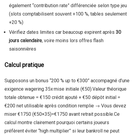
également “contribution rate” différenciée selon type jeu
(slots comptabilisent souvent +100 %, tables seulement
+20 %)
Vérifiez dates limites car beaucoup expirent après
30
jours calendaire
, voire moins lors offres flash
saisonnières
Calcul pratique
Supposons un bonus “200 % up to €300” accompagné d’une
exigence wagering 35x·mise initiale (€50).Valeur théorique
totale obtenue = €150 crédit ajouté + €50 dépôt initial =
€200 net utilisable après condition remplie → Vous devez
miser €1750 (€50×35)=€1750 avant retrait possible.Ce
calcul montre clairement pourquoi certains joueurs
préfèrent éviter “high multiplier” si leur bankroll ne peut