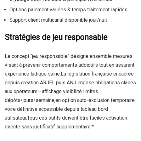
Options paiement variées & temps traitement rapides
Support client multicanal disponible jour/nuit
Stratégies de jeu responsable
Le concept “jeu responsable” désigne ensemble mesures
visant à prévenir comportements addictifs tout en assurant
expérience ludique saine.La législation française encadrée
depuis création ARJEL puis ANJ impose obligations claires
aux opérateurs — affichage visibilité limites
dépôts/jours/semaine,en option auto-exclusion temporaire
voire définitive accessible depuis tableau bord
utilisateur.Tous ces outils doivent être faciles activation
directe sans justificatif supplémentaire.*