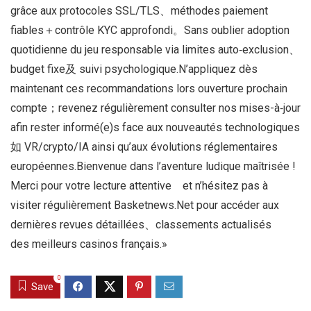
grâce aux protocoles SSL/TLS、méthodes paiement
fiables＋contrôle KYC approfondi。Sans oublier adoption
quotidienne du jeu responsable via limites auto‑exclusion、
budget fixe及 suivi psychologique.N’appliquez dès
maintenant ces recommandations lors ouverture prochain
compte；revenez régulièrement consulter nos mises-à‑jour
afin rester informé(e)s face aux nouveautés technologiques
如 VR/crypto/IA ainsi qu’aux évolutions réglementaires
européennes.Bienvenue dans l’aventure ludique maîtrisée !
Merci pour votre lecture attentive et n’hésitez pas à
visiter régulièrement Basketnews.Net pour accéder aux
dernières revues détaillées、classements actualisés
des meilleurs casinos français.»
0
Save