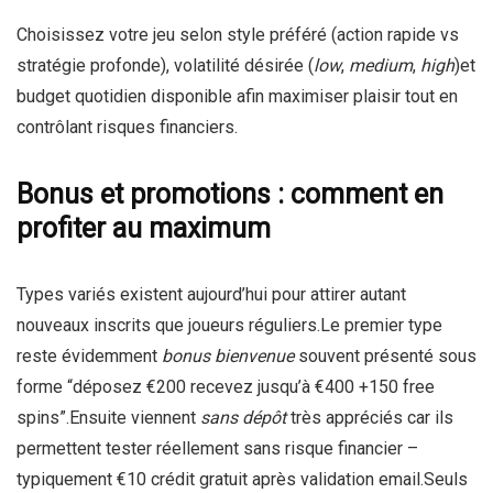
Choisissez votre jeu selon style préféré (action rapide vs
stratégie profonde), volatilité désirée (
low
,
medium
,
high
)​et
budget quotidien disponible afin maximiser plaisir tout en
contrôlant risques financiers.
Bonus et promotions : comment en
profiter au maximum
Types variés existent aujourd’hui pour attirer autant
nouveaux inscrits que joueurs réguliers.Le premier type
reste évidemment
bonus bienvenue
souvent présenté sous
forme “déposez €200 recevez jusqu’à €400 +150 free
spins”.Ensuite viennent
sans dépôt
très appréciés car ils
permettent tester réellement sans risque financier –
typiquement €10 crédit gratuit après validation email.Seuls