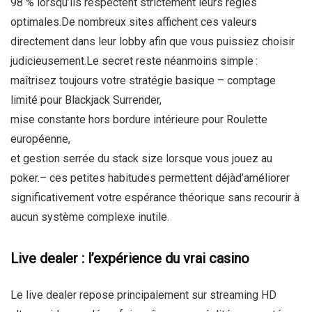
98 % lorsqu’ils respectent strictement leurs règles
optimales.De nombreux sites affichent ces valeurs
directement dans leur lobby afin que vous puissiez choisir
judicieusement.Le secret reste néanmoins simple :
maîtrisez toujours votre stratégie basique – comptage
limité pour Blackjack Surrender,
mise constante hors bordure intérieure pour Roulette
européenne,
et gestion serrée du stack size lorsque vous jouez au
poker.– ces petites habitudes permettent déjà​d’améliorer
significativement votre espérance théorique sans recourir à
aucun système complexe inutile.​
Live dealer : l’expérience du vrai casino
Le live dealer repose principalement sur streaming HD