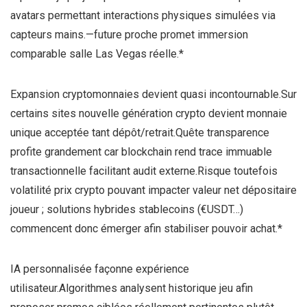
avatars permettant interactions physiques simulées via
capteurs mains.—future proche promet immersion
comparable salle Las Vegas réelle.*
Expansion cryptomonnaies devient quasi incontournable.Sur
certains sites nouvelle génération crypto devient monnaie
unique acceptée tant dépôt/retrait.Quête transparence
profite grandement car blockchain rend trace immuable
transactionnelle facilitant audit externe.Risque toutefois
volatilité prix crypto pouvant impacter valeur net dépositaire
joueur ; solutions hybrides stablecoins (€USDT…)
commencent donc émerger afin stabiliser pouvoir achat.*
IA personnalisée façonne expérience
utilisateur.Algorithmes analysent historique jeu afin