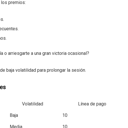
 los premios:
s.
recuentes.
mos.
a o arriesgarte a una gran victoria ocasional?
de baja volatilidad para prolongar la sesión.
res
Volatilidad
Línea de pago
Baja
10
Media
10