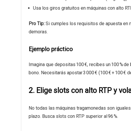
Usa los giros gratuitos en máquinas con alto 
Pro Tip:
Si cumples los requisitos de apuesta en 
demoras.
Ejemplo práctico
Imagina que depositas 100 €, recibes un 100 % de b
bono. Necesitarás apostar 3 000 € (100 € + 100 € de
2. Elige slots con alto RTP y vo
No todas las máquinas tragamonedas son iguales. E
plazo. Busca slots con RTP superior al 96 %.