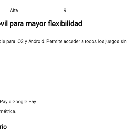
Alta
9
il para mayor flexibilidad
ble para iOS y Android. Permite acceder a todos los juegos sin
Pay o Google Pay.
métrica.
rio