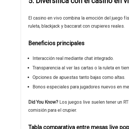
5. Diversifica con el casino en v
El casino en vivo combina la emoción del juego fís
ruleta, blackjack y baccarat con crupieres reales.
Beneficios principales
Interacción real mediante chat integrado.
Transparencia al ver las cartas o la ruleta en tie
Opciones de apuestas tanto bajas como altas.
Bonos especiales para jugadores nuevos en mes
Did You Know?
Los juegos live suelen tener un RTP
comisión para el crupier.
Tabla comparativa entre mesas live pop