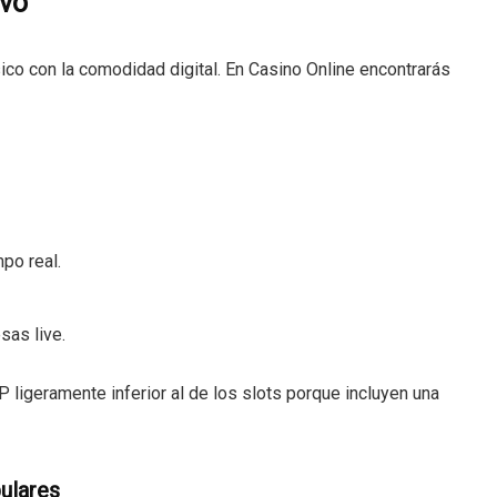
ivo
ico con la comodidad digital. En Casino Online encontrarás
mpo real.
as live.
 ligeramente inferior al de los slots porque incluyen una
ulares