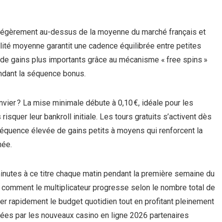
re légèrement au-dessus de la moyenne du marché français et
tilité moyenne garantit une cadence équilibrée entre petites
 de gains plus importants grâce au mécanisme « free spins »
endant la séquence bonus.
vier ? La mise minimale débute à 0,10 €, idéale pour les
risquer leur bankroll initiale. Les tours gratuits s’activent dès
fréquence élevée de gains petits à moyens qui renforcent la
née.
minutes à ce titre chaque matin pendant la première semaine du
er comment le multiplicateur progresse selon le nombre total de
er rapidement le budget quotidien tout en profitant pleinement
ées par les nouveaux casino en ligne 2026 partenaires