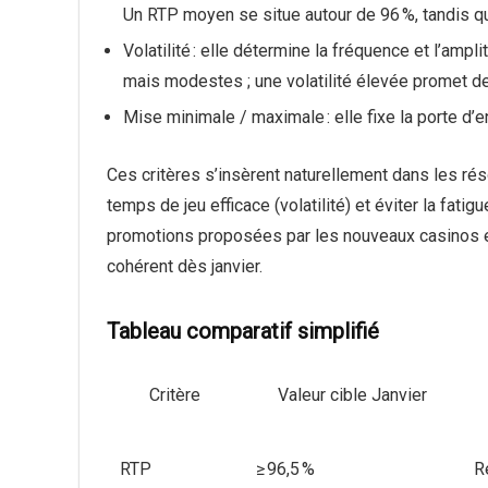
Un RTP moyen se situe autour de 96 %, tandis q
Volatilité : elle détermine la fréquence et l’ampl
mais modestes ; une volatilité élevée promet d
Mise minimale / maximale : elle fixe la porte d’en
Ces critères s’insèrent naturellement dans les rés
temps de jeu efficace (volatilité) et éviter la fat
promotions proposées par les nouveaux casinos en 
cohérent dès janvier.
Tableau comparatif simplifié
Critère
Valeur cible Janvier
RTP
≥ 96,5 %
R