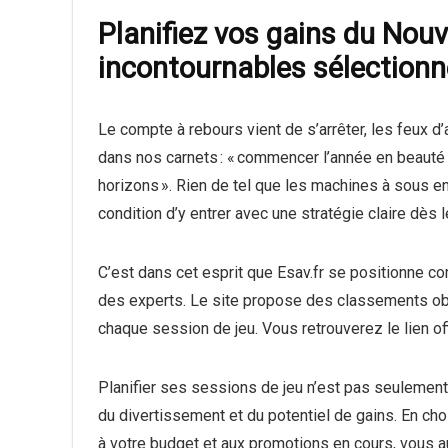
Planifiez vos gains du Nouv
incontournables sélectionné
Le compte à rebours vient de s’arrêter, les feux d’a
dans nos carnets : « commencer l’année en beauté »
horizons ». Rien de tel que les machines à sous e
condition d’y entrer avec une stratégie claire dès l
C’est dans cet esprit que Esav.fr se positionne c
des experts. Le site propose des classements objec
chaque session de jeu. Vous retrouverez le lien offi
Planifier ses sessions de jeu n’est pas seulement u
du divertissement et du potentiel de gains. En chois
à votre budget et aux promotions en cours, vous 