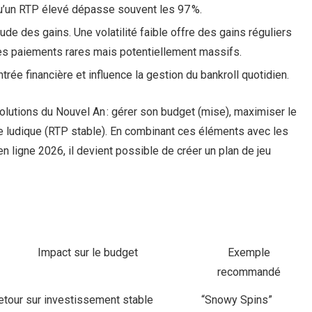
u’un RTP élevé dépasse souvent les 97 %.
itude des gains. Une volatilité faible offre des gains réguliers
es paiements rares mais potentiellement massifs.
trée financière et influence la gestion du bankroll quotidien.
olutions du Nouvel An : gérer son budget (mise), maximiser le
igue ludique (RTP stable). En combinant ces éléments avec les
ligne 2026, il devient possible de créer un plan de jeu
Impact sur le budget
Exemple
recommandé
etour sur investissement stable
“Snowy Spins”